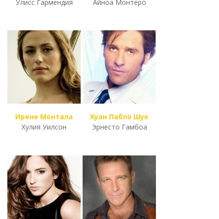
Улисс Гармендия
Айноа Монтеро
Ирене Монтала
Хуан Пабло Шук
Хулия Уилсон
Эрнесто Гамбоа