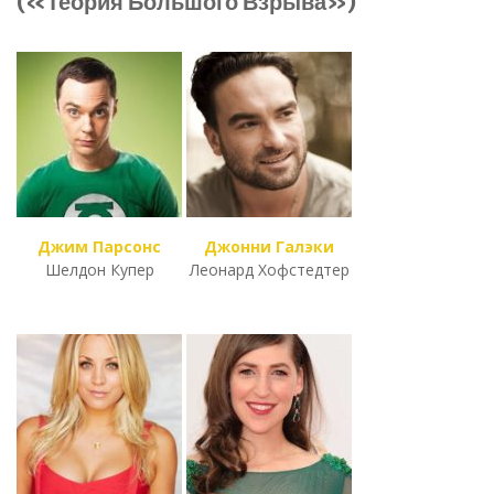
(«Теория Большого Взрыва»)
Джим Парсонс
Джонни Галэки
Шелдон Купер
Леонард Хофстедтер