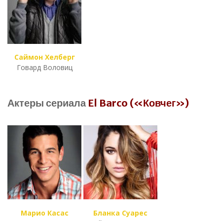
Саймон Хелберг
Говард Воловиц
Актеры сериала
El Barco («Ковчег»)
Марио Касас
Бланка Суарес