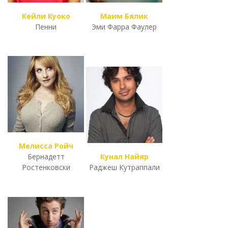
Кейли Куоко
Маим Бялик
Пенни
Эми Фарра Фаулер
Мелисса Ройч
Бернадетт
Кунал Найяр
Ростенковски
Раджеш Кутраппали