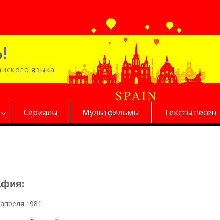
!
анского языка
Сериалы
Мультфильмы
Тексты песен
афия:
0 апреля 1981