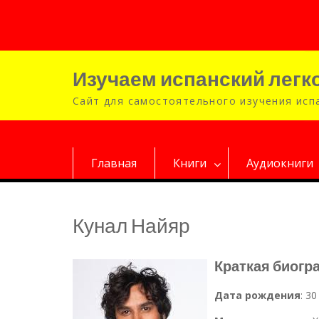
Перейти
к
содержимому
Изучаем испанский легко
Сайт для самостоятельного изучения исп
Главная
Книги
Аудиокниги
Кунал Найяр
Краткая биогр
Дата рождения
: 3