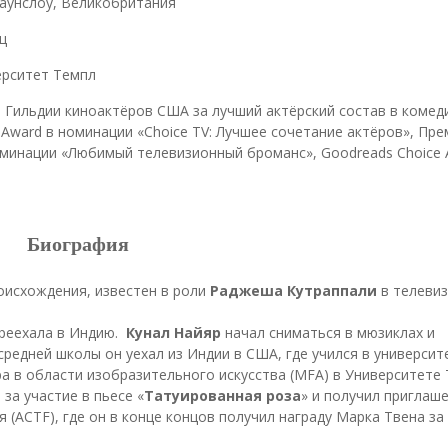
аунслоу, Великобритания
ц
ерситет Темпл
я Гильдии киноактёров США за лучший актёрский состав в коме
 Award в номинации «Choice TV: Лучшее сочетание актёров», Пре
минации «Любимый телевизионный броманс», Goodreads Choice 
Биография
оисхождения, известен в роли
Раджеша Кутраппали
в телеви
ереехала в Индию.
Кунал Найяр
начал сниматься в мюзиклах и
средней школы он уехал из Индии в США, где учился в университ
а в области изобразительного искусства (MFA) в Университете 
за участие в пьесе «
Татуированная роза
» и получил приглаш
(ACTF), где он в конце концов получил награду Марка Твена за