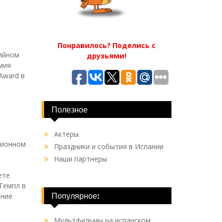
Понравилось? Поделись с
дийном
друзьями!
мия
Award в
Полезное
Актеры
зионном
Праздники и события в Испании
Наши партнеры
ете
Темпл в
Популярное:
ение
Мультфильмы на испанском