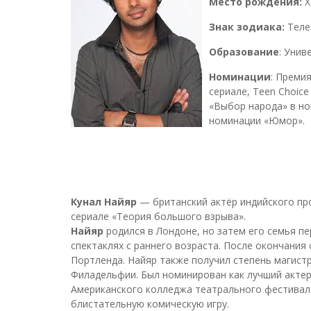
Место рождения:
Х
Знак зодиака:
Теле
Образование
: Унив
Номинации
: Преми
сериале, Teen Choice
«Выбор народа» в но
номинации «Юмор».
Кунал Найяр
— британский актёр индийского пр
сериале «Теория большого взрыва».
Найяр
родился в Лондоне, но затем его семья п
спектаклях с раннего возраста. После окончания 
Портленда. Найяр также получил степень магистр
Филадельфии. Был номинирован как лучший актер 
Американского колледжа театрального фестиваля 
блистательную комическую игру.